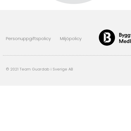
Personuppgiftspolicy
Miljöpolicy
© 2021 Team Guardab i Sverige AB