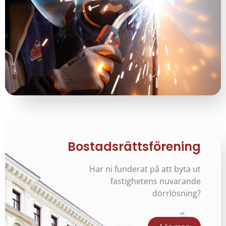
Bostadsrättsförening
Har ni funderat på att byta ut
fastighetens nuvarande
dörrlösning?​