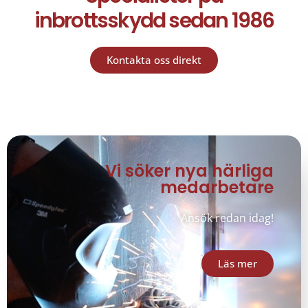
inbrottsskydd sedan 1986
Kontakta oss direkt
Vi söker nya härliga
medarbetare
Ansök redan idag!
Läs mer