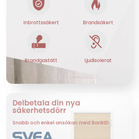
Inbrottssäkert
Brandsäkert
Brandgastätt
Ljudisolerat
Delbetala din nya
säkerhetsdörr
Snabb och enkel ansökan med BankID