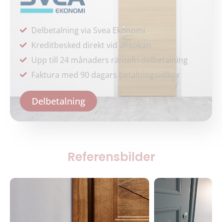
Delbetalning via Svea Ekonomi
Kreditbesked direkt vid ansökan
Upp till 24 månaders räntefri delbetalning
Faktura med 90 dagars betalningsvillkor
Delbetalning
Referensbilder