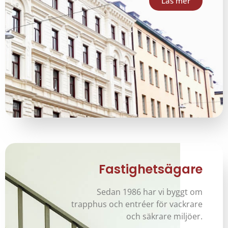
Läs mer
Fastighetsägare
Sedan 1986 har vi byggt om
trapphus och entréer för vackrare
och säkrare miljöer.