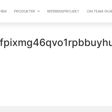
HEM
PRODUKTER
REFERENSPROJEKT
OM TEAM GU
2fpixmg46qvo1rpbbuyh