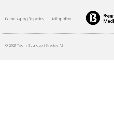
Personuppgiftspolicy
Miljöpolicy
© 2021 Team Guardab i Sverige AB