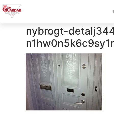
nybrogt-detalj34
n1hw0n5k6c9sy1r