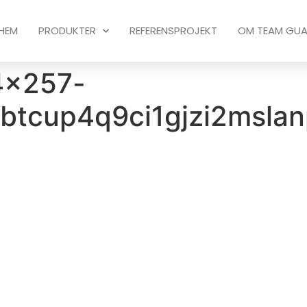
HEM
PRODUKTER
REFERENSPROJEKT
OM TEAM GU
4x257-
btcup4q9ci1gjzi2msla