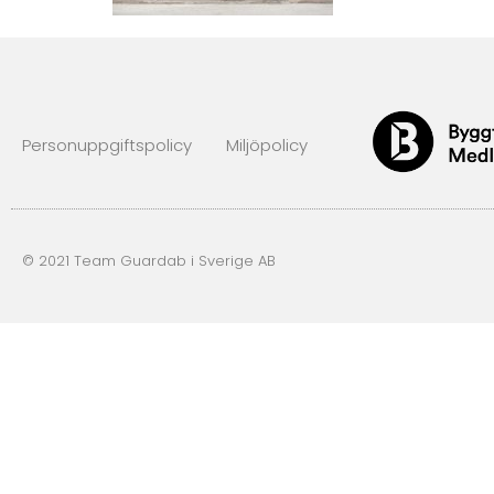
Personuppgiftspolicy
Miljöpolicy
© 2021 Team Guardab i Sverige AB